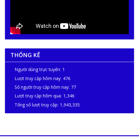
THỐNG KÊ
Người dùng trực tuyến:
1
Lượt truy cập hôm nay:
476
Số người truy cập hôm nay:
77
Lượt truy cập hôm qua:
1,346
Tổng số lượt truy cập:
1,943,335