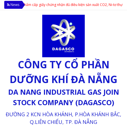
oàn Thực phẩm cấp giấy chứng nhận đủ điều kiện sản xuất CO2, Ni-tơ thực phẩm;
News
CÔNG TY CỔ PHẦN
DƯỠNG KHÍ ĐÀ NẴNG
DA NANG INDUSTRIAL GAS JOIN
STOCK COMPANY (DAGASCO)
ĐƯỜNG 2 KCN HÒA KHÁNH, P.HÒA KHÁNH BẮC,
Q.LIÊN CHIỂU, TP. ĐÀ NẴNG