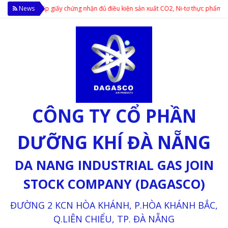
c phẩm cấp giấy chứng nhận đủ điều kiện sản xuất CO2, Ni-tơ thực phẩm; Cung c
News
CÔNG TY CỔ PHẦN
DƯỠNG KHÍ ĐÀ NẴNG
DA NANG INDUSTRIAL GAS JOIN
STOCK COMPANY (DAGASCO)
ĐƯỜNG 2 KCN HÒA KHÁNH, P.HÒA KHÁNH BẮC,
Q.LIÊN CHIỂU, TP. ĐÀ NẴNG