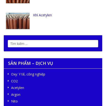
Khí Acetylen
SẢN PHẨM – DỊCH VỤ
Oxy: Y tế, công nghiệp
CO2
Acetylen
Argon
Nito