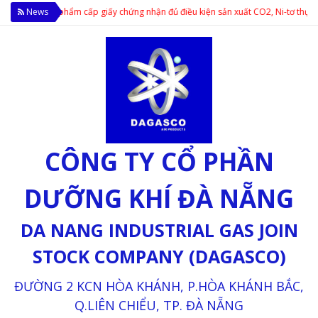
toàn Thực phẩm cấp giấy chứng nhận đủ điều kiện sản xuất CO2, Ni-tơ thực phẩm
News
CÔNG TY CỔ PHẦN
DƯỠNG KHÍ ĐÀ NẴNG
DA NANG INDUSTRIAL GAS JOIN
STOCK COMPANY (DAGASCO)
ĐƯỜNG 2 KCN HÒA KHÁNH, P.HÒA KHÁNH BẮC,
Q.LIÊN CHIỂU, TP. ĐÀ NẴNG