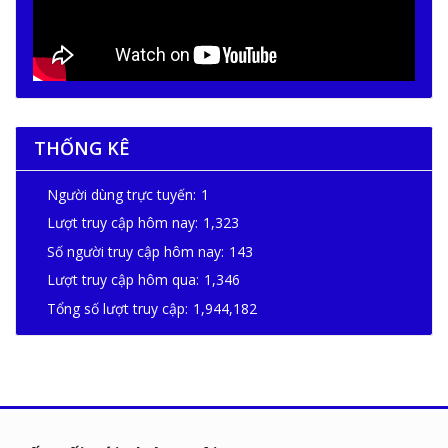
THỐNG KÊ
Người dùng trực tuyến:
1
Lượt truy cập hôm nay:
1,323
Số người truy cập hôm nay:
143
Lượt truy cập hôm qua:
1,346
Tổng số lượt truy cập:
1,944,182