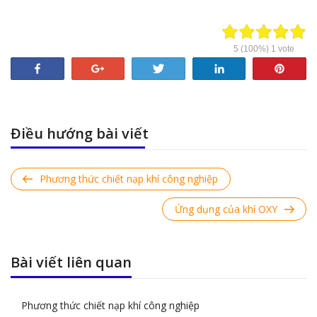
5
(100%)
1
vote
Share
+1
Tweet
Share
Pin
Điều hướng bài viết
Previous
Phương thức chiết nạp khí công nghiệp
Post
Next
Ứng dụng của khí OXY
Post
Bài viết liên quan
Phương thức chiết nạp khí công nghiệp