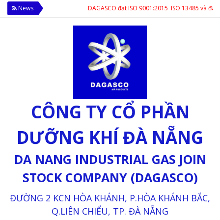
News
DAGASCO đạt ISO 9001:2015 ISO 13485 và đã được ph
CÔNG TY CỔ PHẦN
DƯỠNG KHÍ ĐÀ NẴNG
DA NANG INDUSTRIAL GAS JOIN
STOCK COMPANY (DAGASCO)
ĐƯỜNG 2 KCN HÒA KHÁNH, P.HÒA KHÁNH BẮC,
Q.LIÊN CHIỂU, TP. ĐÀ NẴNG