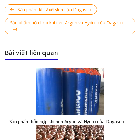
Previous
Sản phẩm khí Axêtylen của Dagasco
Post
Next
Sản phẩm hỗn hợp khí nén Argon và Hydro của Dagasco
Post
Bài viết liên quan
Sản phẩm hỗn hợp khí nén Argon và Hydro của Dagasco