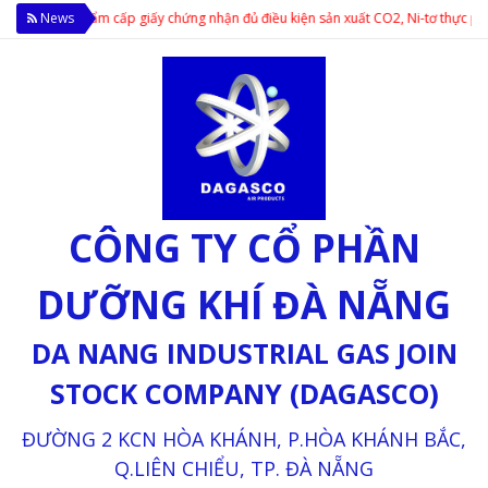
 Thực phẩm cấp giấy chứng nhận đủ điều kiện sản xuất CO2, Ni-tơ thực phẩm; Cu
News
CÔNG TY CỔ PHẦN
DƯỠNG KHÍ ĐÀ NẴNG
DA NANG INDUSTRIAL GAS JOIN
STOCK COMPANY (DAGASCO)
ĐƯỜNG 2 KCN HÒA KHÁNH, P.HÒA KHÁNH BẮC,
Q.LIÊN CHIỂU, TP. ĐÀ NẴNG