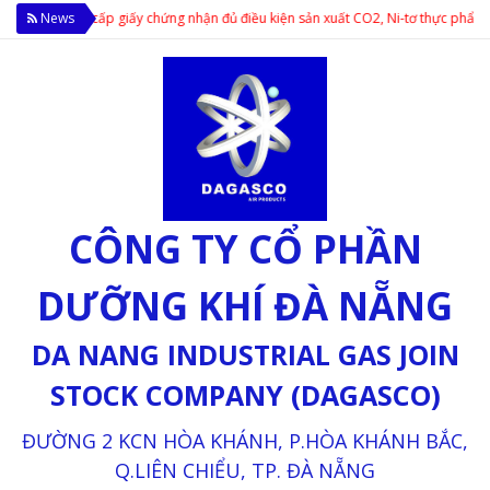
 phẩm cấp giấy chứng nhận đủ điều kiện sản xuất CO2, Ni-tơ thực phẩm; Cung cấ
News
CÔNG TY CỔ PHẦN
DƯỠNG KHÍ ĐÀ NẴNG
DA NANG INDUSTRIAL GAS JOIN
STOCK COMPANY (DAGASCO)
ĐƯỜNG 2 KCN HÒA KHÁNH, P.HÒA KHÁNH BẮC,
Q.LIÊN CHIỂU, TP. ĐÀ NẴNG