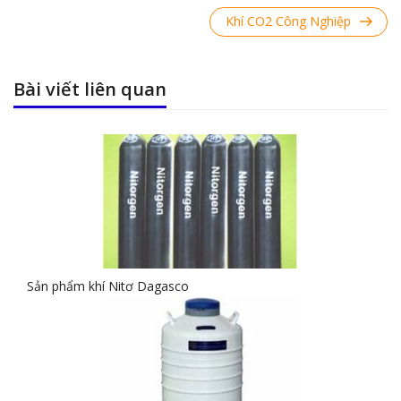
Post
Next
Khí CO2 Công Nghiệp
Post
Bài viết liên quan
Sản phẩm khí Nitơ Dagasco