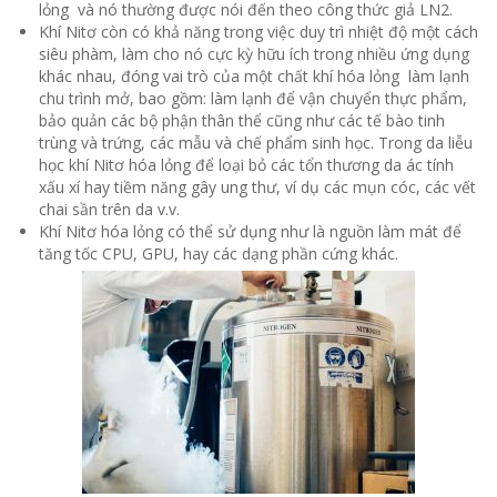
lỏng và nó thường được nói đến theo công thức giả LN2.
Khí Nitơ còn có khả năng trong việc duy trì nhiệt độ một cách
siêu phàm, làm cho nó cực kỳ hữu ích trong nhiều ứng dụng
khác nhau, đóng vai trò của một chất khí hóa lỏng làm lạnh
chu trình mở, bao gồm: làm lạnh để vận chuyển thực phẩm,
bảo quản các bộ phận thân thể cũng như các tế bào tinh
trùng và trứng, các mẫu và chế phẩm sinh học. Trong da liễu
học khí Nitơ hóa lỏng để loại bỏ các tổn thương da ác tính
xấu xí hay tiềm năng gây ung thư, ví dụ các mụn cóc, các vết
chai sần trên da v.v.
Khí Nitơ hóa lỏng có thể sử dụng như là nguồn làm mát để
tăng tốc CPU, GPU, hay các dạng phần cứng khác.