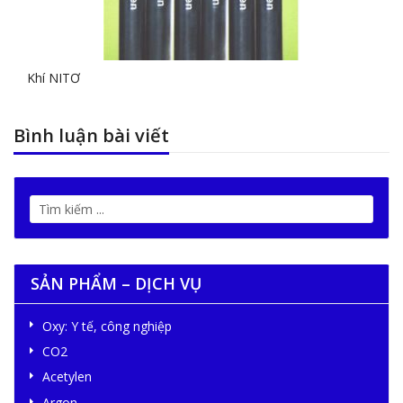
Khí NITƠ
Bình luận bài viết
SẢN PHẨM – DỊCH VỤ
Oxy: Y tế, công nghiệp
CO2
Acetylen
Argon