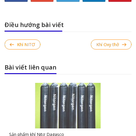
Điều hướng bài viết
Previous
Khí NITƠ
Next
Khí Oxy thở
Post
Post
Bài viết liên quan
Sản phẩm khí Nitơ Dagasco