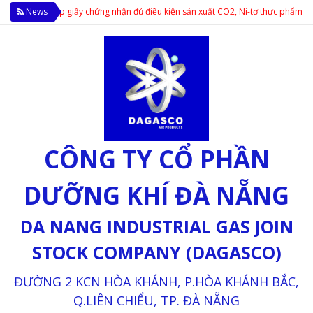
ẩm cấp giấy chứng nhận đủ điều kiện sản xuất CO2, Ni-tơ thực phẩm; Cung cấp c
News
CÔNG TY CỔ PHẦN
DƯỠNG KHÍ ĐÀ NẴNG
DA NANG INDUSTRIAL GAS JOIN
STOCK COMPANY (DAGASCO)
ĐƯỜNG 2 KCN HÒA KHÁNH, P.HÒA KHÁNH BẮC,
Q.LIÊN CHIỂU, TP. ĐÀ NẴNG