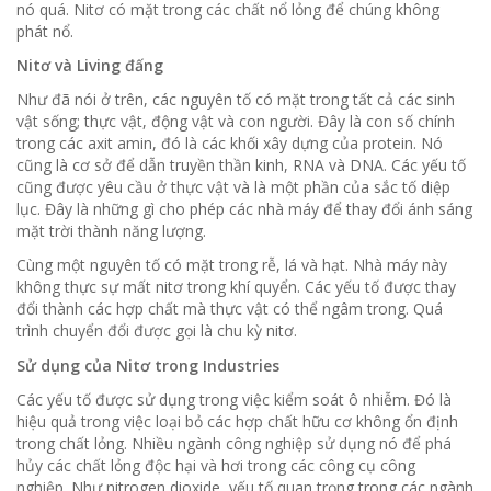
nó quá.
Nitơ có mặt trong các chất nổ lỏng để chúng không
phát nổ.
Nitơ và Living đấng
Như đã nói ở trên, các nguyên tố có mặt trong tất cả các sinh
vật sống;
thực vật, động vật và con người.
Đây là con số chính
trong các axit amin, đó là các khối xây dựng của protein.
Nó
cũng là cơ sở để dẫn truyền thần kinh, RNA và DNA.
Các yếu tố
cũng được yêu cầu ở thực vật và là một phần của sắc tố diệp
lục.
Đây là những gì cho phép các nhà máy để thay đổi ánh sáng
mặt trời thành năng lượng.
Cùng một nguyên tố có mặt trong rễ, lá và hạt.
Nhà máy này
không thực sự mất nitơ trong khí quyển.
Các yếu tố được thay
đổi thành các hợp chất mà thực vật có thể ngâm trong. Quá
trình chuyển đổi được gọi là chu kỳ nitơ.
Sử dụng của Nitơ trong Industries
Các yếu tố được sử dụng trong việc kiểm soát ô nhiễm.
Đó là
hiệu quả trong việc loại bỏ các hợp chất hữu cơ không ổn định
trong chất lỏng.
Nhiều ngành công nghiệp sử dụng nó để phá
hủy các chất lỏng độc hại và hơi trong các công cụ công
nghiệp.
Như nitrogen dioxide, yếu tố quan trọng trong các ngành