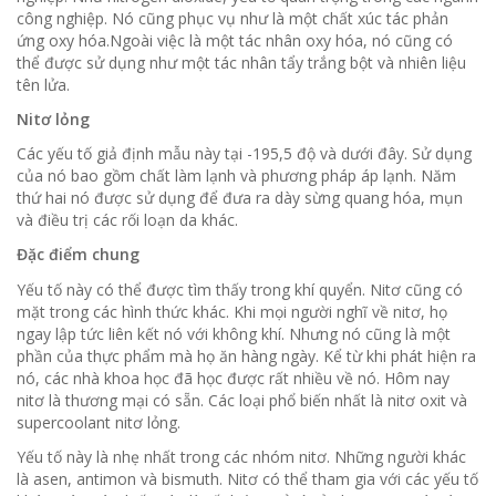
công nghiệp.
Nó cũng phục vụ như là một chất xúc tác phản
ứng oxy hóa.
Ngoài việc là một tác nhân oxy hóa, nó cũng có
thể được sử dụng như một tác nhân tẩy trắng bột và nhiên liệu
tên lửa.
Nitơ lỏng
Các yếu tố giả định mẫu này tại -195,5 độ và dưới đây.
Sử dụng
của nó bao gồm chất làm lạnh và phương pháp áp lạnh.
Năm
thứ hai nó được sử dụng để đưa ra dày sừng quang hóa, mụn
và điều trị các rối loạn da khác.
Đặc điểm chung
Yếu tố này có thể được tìm thấy trong khí quyển.
Nitơ cũng có
mặt trong các hình thức khác.
Khi mọi người nghĩ về nitơ, họ
ngay lập tức liên kết nó với không khí.
Nhưng nó cũng là một
phần của thực phẩm mà họ ăn hàng ngày.
Kể từ khi phát hiện ra
nó, các nhà khoa học đã học được rất nhiều về nó.
Hôm nay
nitơ là thương mại có sẵn.
Các loại phổ biến nhất là nitơ oxit và
supercoolant nitơ lỏng.
Yếu tố này là nhẹ nhất trong các nhóm nitơ.
Những người khác
là asen, antimon và bismuth.
Nitơ có thể tham gia với các yếu tố