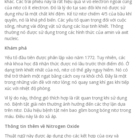
khác.
Các trái phiếu này là rất hiệu quả vì vỏ electron ngoài cùng
của nitơ có ít electron.
Đó là lý do tại sao đôi khi nó được sử
dụng như là một chất khí đệm.
Kể từ nitơ chiếm 4/5 của bầu khí
quyển, nó là khá phổ biến.
Các yếu tố quan trọng đối với cuộc
sống, nhưng vài động vật sử dụng các loại tinh khiết.
Thông
thường nó được sử dụng trong các hình thức của amin và axit
nucleic.
Khám phá
Yếu tố đầu tiên được phân lập vào năm 1772. Tuy nhiên, các
nhà khoa học đã nhận thức được nó lâu trước thời điểm đó.
Ở
dạng tinh khiết nhất của nó, nitơ có thể gây nguy hiểm.
Nó có
thể trở thành một ngạt bằng cách oxy ra khỏi chỗ.
Đây là một
trong những vấn đề với nitơ lỏng;
nó quay sang khí gas khi tiếp
xúc với nhiệt độ phòng.
Vì lý do này, thông gió thích hợp là rất quan trọng khi sử dụng
nó.
Bệnh tật giải nén thường ảnh hưởng đến các thợ lặn dựa
trên nitơ.
Dấu hiệu bệnh tật nén bao gồm bong bóng nitơ trong
máu.
Điều này là do xả áp.
Thông tin thêm về Nitrogen Oxide
Thuật ngữ này được áp dụng cho các kết hợp của oxy và