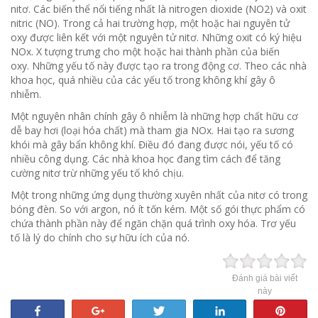
nitơ.
Các biến thể nổi tiếng nhất là nitrogen dioxide (NO2) và oxit
nitric (NO).
Trong cả hai trường hợp, một hoặc hai nguyên tử
oxy được liên kết với một nguyên tử nitơ.
Những oxit có ký hiệu
NOx.
X tượng trưng cho một hoặc hai thành phần của biến
oxy.
Những yếu tố này được tạo ra trong động cơ.
Theo các nhà
khoa học, quá nhiều của các yếu tố trong không khí gây ô
nhiễm.
Một nguyên nhân chính gây ô nhiễm là những hợp chất hữu cơ
dễ bay hơi (loại hóa chất) mà tham gia NOx.
Hai tạo ra sương
khói mà gây bẩn không khí.
Điều đó đang được nói, yếu tố có
nhiều công dụng.
Các nhà khoa học đang tìm cách để tăng
cường nitơ trừ những yếu tố khó chịu.
Một trong những ứng dụng thường xuyên nhất của nitơ có trong
bóng đèn.
So với argon, nó ít tốn kém.
Một số gói thực phẩm có
chứa thành phần này để ngăn chặn quá trình oxy hóa.
Trơ yếu
tố là lý do chính cho sự hữu ích của nó.
Đánh giá bài viết
này
Share
+1
Tweet
Share
Pin