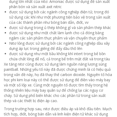
dụng lớn nhất của nitơ. Amoniac được sử dụng để sản xuất
phân bón và sản xuất axit nitric
được sử dụng bởi các ngành công nghiệp điện tử, trong đó
sử dụng các khí như một phương tiện bảo vệ trong sản xuất
của các thành phần như bóng bán dẫn, điốt, vv
được sử dụng trong ủ thép không gỉ và sản phẩm thép khác
được sử dụng như một chất làm lạnh cho cả đóng băng
ngâm các sản phẩm thực phẩm và vận chuyển thực phẩm
Nitơ lỏng được sử dụng bởi các ngành công nghiệp dầu xây
dựng áp lực trong giếng để đẩy dầu thô lên
được sử dụng như một bầu không khí intert trong bể bồn
chứa chất lỏng dễ nổ, cả trong bể trên mặt đất và trong tàu
Xe tăng nitơ cũng được sử dụng làm nguồn năng lượng súng
paintball.
Những yếu tố này đã được chứng minh là có hiệu quả
trong vấn đề này, họ đã thay thế carbon dioxide.
Nguyên tố hóa
học phi kim loại này có thể được sử dụng để điền vào máy bay
và một số lốp xe.
Cùng một nguyên tố được tìm thấy trong hệ
thống nhiên liệu máy bay quân sự để chống lại các nguy cơ
cháy.
Sử dụng phổ biến khác cho các phần tử trong sản xuất
thép và các thiết bị điện áp cao.
Trong trường hợp sau, nitơ được điều áp và khô đầu tiên.
Mạch
tích hợp, điốt, bóng bán dẫn và linh kiện điện tử khác sử dụng