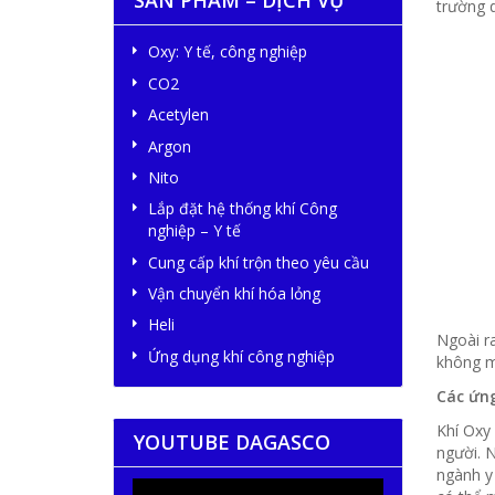
SẢN PHẨM – DỊCH VỤ
trường d
Oxy: Y tế, công nghiệp
CO2
Acetylen
Argon
Nito
Lắp đặt hệ thống khí Công
nghiệp – Y tế
Cung cấp khí trộn theo yêu cầu
Vận chuyển khí hóa lỏng
Heli
Ngoài ra
Ứng dụng khí công nghiệp
không m
Các ứn
Khí Oxy 
YOUTUBE DAGASCO
người. N
ngành y