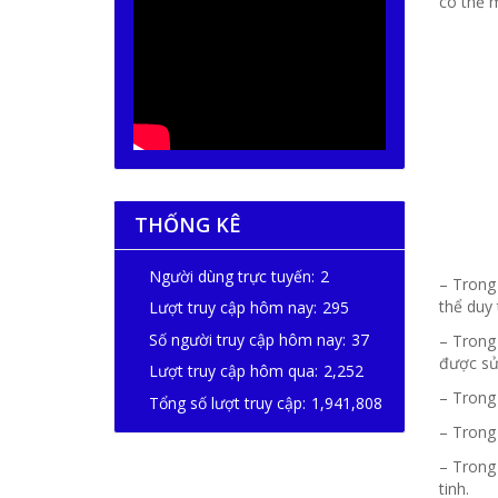
có thể m
THỐNG KÊ
Người dùng trực tuyến:
2
– Trong
thể duy 
Lượt truy cập hôm nay:
295
Số người truy cập hôm nay:
37
– Trong 
được sử 
Lượt truy cập hôm qua:
2,252
– Trong 
Tổng số lượt truy cập:
1,941,808
– Trong 
– Trong 
tinh.