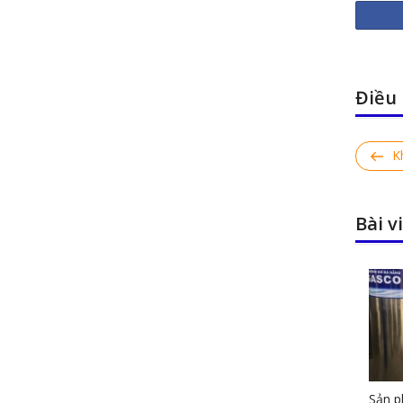
Điều 
Previ
K
Post
Bài v
Sản p