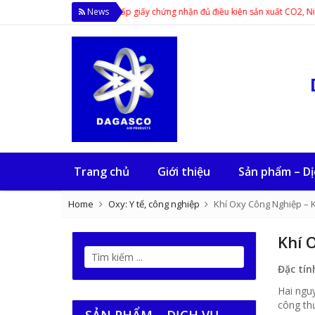
n toàn Thực phẩm cấp giấy chứng nhận đủ điều kiện sản xuất CO2, Ni-tơ thực ph
News
Trang chủ
Giới thiệu
Sản phẩm – Dị
Home
Oxy: Y tế, công nghiệp
Khí Oxy Công Nghiệp – 
Khí 
Đặc tín
Hai nguy
công th