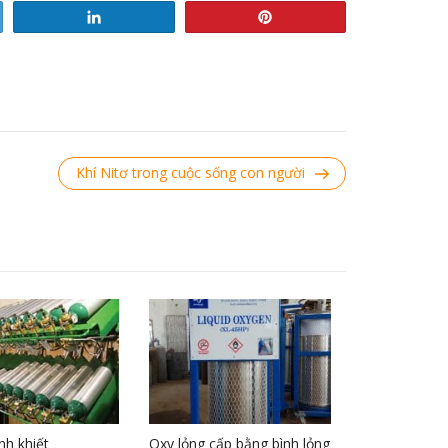
Share
Pin
Next
Khí Nitơ trong cuộc sống con người
Post
nh khiết
Oxy lỏng cấp bằng bình lỏng