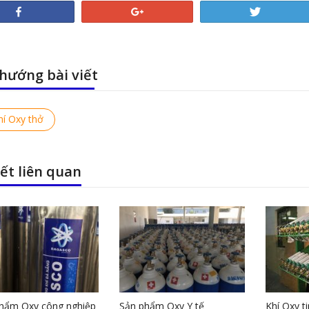
Share
+1
Tweet
hướng bài viết
ous
hí Oxy thở
iết liên quan
hẩm Oxy công nghiệp
Sản phẩm Oxy Y tế
Khí Oxy ti