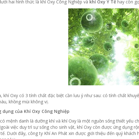
ưới hai hình thức là khí Oxy Công Nghiệp và
khí Oxy Y Tế
hay còn gọi
, khí Oxy có 3 tính chất đặc biệt cần lưu ý như sau: có tính chất khu
àu, khồng mùi không vị.
g dụng của Khí Oxy Công Nghiệp
có mệnh danh là dưỡng khí và khí Oxy là một nguồn sống thiết yếu cho
goài việc duy trì sự sống cho sinh vật, khí Oxy còn được ứng dụng rộ
 tế. Dưới đây, công ty Khí An Phát xin được giới thiệu đến quý khác