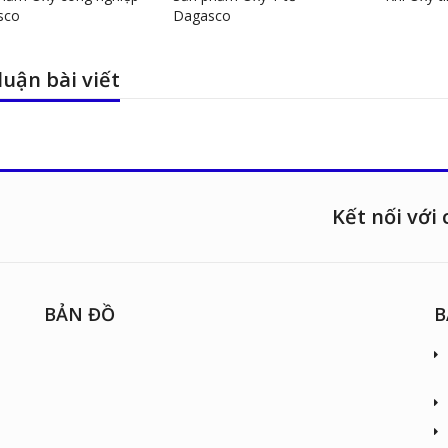
sco
Dagasco
luận bài viết
Kết nối với 
BẢN ĐỒ
B