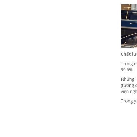
Chất lư
Trong ng
99.6%.
Những lo
(tương 
viện ng
Trong y 