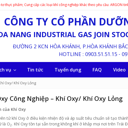
ẩm; Cung cấp các loại khí công nghiệp khác theo yêu cầu: ARGON tinh khiết 5.0
CÔNG TY CỔ PHẦN DƯỠN
DA NANG INDUSTRIAL GAS JOIN ST
ĐƯỜNG 2 KCN HÒA KHÁNH, P.HÒA KHÁNH BẮC, 
HOTLINE :
0903.51.51.15
-
09
ch vụ
Tin tức
Tuyển dụng
FAQ
Video
Khí Oxy/ Khí Oxy Lỏng
Oxy Công Nghiệp – Khí Oxy/ Khí Oxy Lỏng
h của Khí Oxy
ên tử khí Oxy ở điều kiện nhiện độ và áp suất tiêu chuẩn sẽ tạo thà
ứ là O
. Khí Oxy tồn tại sẵn trong không khí ở khắp mọi nơi trên Trái Đ
2