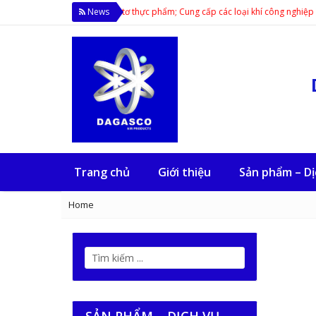
 kiện sản xuất CO2, Ni-tơ thực phẩm; Cung cấp các loại khí công nghiệp khác t
News
Trang chủ
Giới thiệu
Sản phẩm – Dị
Home