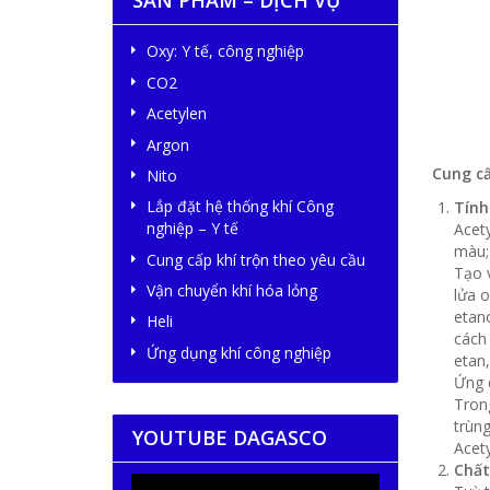
SẢN PHẨM – DỊCH VỤ
Oxy: Y tế, công nghiệp
CO2
Acetylen
Argon
Cung cấ
Nito
Lắp đặt hệ thống khí Công
Tính
nghiệp – Y tế
Acet
màu; 
Cung cấp khí trộn theo yêu cầu
Tạo v
Vận chuyển khí hóa lỏng
lửa o
etano
Heli
cách
Ứng dụng khí công nghiệp
etan,
Ứng 
Trong
trùng
YOUTUBE DAGASCO
Acety
Chất