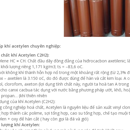
p khí acetylen chuyên nghiệp:
 chất khí Acetylen C2H2):
ylene HC ≡ CH. Chất đầu dãy đồng đẳng của hiđrocacbon axetilenic; l
khối lượng riêng 1,171 kg/m3; ts = –83,6 oC.
ới không khí thành hỗn hợp nổ trong một khoảng rất rộng (từ 2,3% đế
xi – axetilen là 3.150 oC, do đó được dùng để hàn và cắt kim loại. A 
l, clorofom, axeton (lợi dụng tính chất này, người ta hoà tan A tron
 cho canxi cacbua tác dụng với nước bằng phương pháp ướt, khô, ho
 propan… (khí thiên nhiên
dụng của khí Acetylen (C2H2):
 công nghiệp hoá chất, Acetylen là nguyên liệu để sản xuất vinyl clo
 hợp thành các polime, sợi tổng hợp, cao su tổng hợp, chế tạo muội 
len + oxy để hàn cắt ( hay còn gọi là đá và gió)
 lượng khí Acetylen: