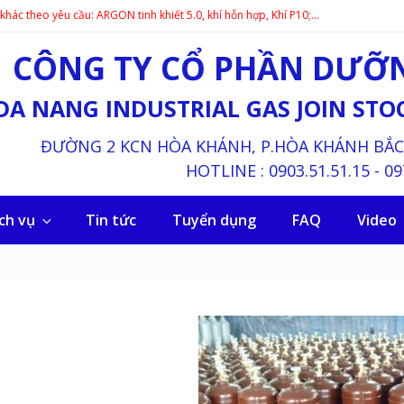
heo yêu cầu: ARGON tinh khiết 5.0, khí hỗn hợp, Khí P10;…
CÔNG TY CỔ PHẦN DƯỠN
DA NANG INDUSTRIAL GAS JOIN ST
ĐƯỜNG 2 KCN HÒA KHÁNH, P.HÒA KHÁNH BẮC, 
HOTLINE :
0903.51.51.15
-
09
ch vụ
Tin tức
Tuyển dụng
FAQ
Video