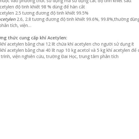
thuộc vào phương thức sử dụng mà sử dụng các độ tinh khiết sau:
cetylen độ tinh khiết 98 % dùng để hàn cắt
cetylen 2.5 tương đương độ tinh khiết 99.5%
acetylen
2.6, 2.8 tương đương độ tinh khiết 99.6%, 99.8%,thường dùng
hân tích, viện…
ng thức cung cấp khí Acetylen:
khí acetylen bằng chai 12 lít chứa khí acetylen cho người sử dụng ít
khí acetylen bằng chai 40 lít nạp 10 kg acetol và 5 kg khí acetylen đ
trình, viện nghiên cứu, trường Đai Học, trung tâm phân tích