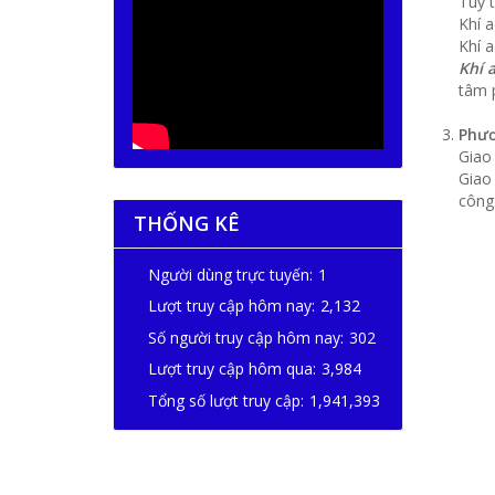
Tuỳ 
Khí a
Khí a
Khí 
tâm p
Phươ
Giao 
Giao 
công 
THỐNG KÊ
Người dùng trực tuyến:
1
Lượt truy cập hôm nay:
2,132
Số người truy cập hôm nay:
302
Lượt truy cập hôm qua:
3,984
Tổng số lượt truy cập:
1,941,393