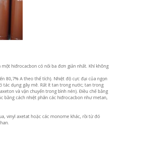
à một hiđrocacbon có nối ba đơn giản nhất. Khí không
n 80,7% A theo thể tích). Nhiệt độ cực đại của ngọn
có tác dụng gây mê. Rất ít tan trong nước; tan trong
g axeton và vận chuyển trong bình nén). Điều chế bằng
ặc bằng cách nhiệt phân các hiđrocacbon như metan,
rua, vinyl axetat hoặc các monome khác, rồi từ đó
than.