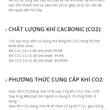
Hỗ trợ sự sống: kết hợp với Oxy và các khí khác để kích thích
việc thở nhanh hơn và sâu hơn và trợ giúp xử lý các vấn đề
liên quan đến hô hấp.
CHẤT LƯỢNG KHÍ CACBONIC (CO2):
Tuỳ vào mục đích sử dụng mà dùng khí CO2 nồng độ tinh
khiết khác nhau:
Khí Co2 2.8 có độ tinh khiết 99.8%
Khí CO2 3.0 có độ tinh khiết: 99.9%
Khí CO2 5.0 có độ tinh khiết: 99.999%
PHƯƠNG THỨC CUNG CẤP KHÍ CO2:
Giao Khí CO2 bằng chai 10 lít nạp 5 kg khí CO2, chai 14 lít
Nạp 8 kg
Khí Co2
cho người sử dụng ít, đi công trình, ít
dùng…
Giao khí CO2 bằng chai 40 lít chứa 25 kg khí CO2, giao bằng