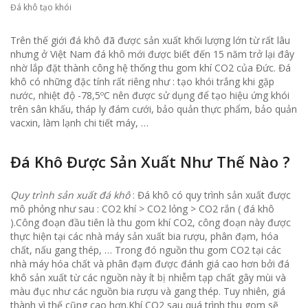
Đá khô tạo khói
Trên thế giới đá khô đã được sản xuất khối lượng lớn từ rất lâu
nhưng ở Việt Nam đá khô mới được biết đến 15 năm trở lại đây
nhờ lắp đặt thành công hệ thống thu gom khí CO2 của Đức. Đá
khô có những đặc tính rất riêng như : tạo khói trắng khi gặp
nước, nhiệt độ -78,5ºC nên được sử dụng để tạo hiệu ứng khói
trên sân khấu, tháp ly đám cưới, bảo quản thực phẩm, bảo quản
vacxin, làm lạnh chi tiết máy, …
Đá Khô Được Sản Xuất Như Thế Nào ?
Quy trình sản xuất đá khô
: Đá khô có quy trình sản xuất được
mô phỏng như sau : CO2 khí > CO2 lỏng > CO2 rắn ( đá khô
).Công đoạn đầu tiên là thu gom khí CO2, công đoạn này được
thực hiện tại các nhà máy sản xuất bia rượu, phân đạm, hóa
chất, nấu gang thép, … Trong đó nguồn thu gom CO2 tại các
nhà máy hóa chất và phân đạm được đánh giá cao hơn bởi đá
khô sản xuất từ các nguồn này ít bị nhiễm tạp chất gây mùi và
màu đục như các nguồn bia rượu và gang thép. Tuy nhiên, giá
thành vì thế cũng cao hơn.Khí CO2 sau quá trình thu gom sẽ