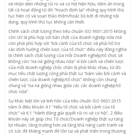
và nhận diện những rủi ro và cơ hội hiện hữu, tiềm ẩn trong
tất cả hoạt động từ đó “hoạch định lại” những quy trình thủ
tục hiện có và soạn thảo thêm/hoặc bỏ bớt đi những nội
dung, quy trình thủ tục không cần thiết.
Chính sách chất lượng theo tiêu chuẩn ISO 9001:2015 không
còn chỉ là phù hợp với bản chất của doanh nghiệp nữa mà
còn phải phù hợp với “bối cảnh của tổ chức và phải hỗ trợ
các định hướng chiến lược của tổ chức” điều này đồng nghĩa
là chính sách chất lượng của mỗi Doanh nghiệp/tổ chức sẽ
không còn “na ná giống nhau nữa” vì bối cảnh và chiến lược
của mỗi doanh nghiệp chắc chắn là phải khác nhau, từ đó
mục tiêu chất lượng cũng phải thật sự “bám vào bối cảnh và
chiến lược của doanh nghiệp/tổ chức” không còn chung
chung và “na ná giống nhau giữa các các doanh nghiệp/tổ
chức nữa”.
Sự khác biệt lớn và linh hồn của tiêu chuẩn ISO 9001:2015
nằm ở điều khoản 4.1 “Hiểu tổ chức và bối cảnh của tổ
chức” và 6.1 “Hành động giải quyết rủi ro và cơ hội”, 2 điều
khoản này sẽ giúp cho Tổ chức/Doanh nghiệp thật sự tăng
lợi nhuận, tăng trưởng hơn và tăng khả năng cạnh tranh và
có sức đề kháng mạnh để tồn tại và phát triển trong thương