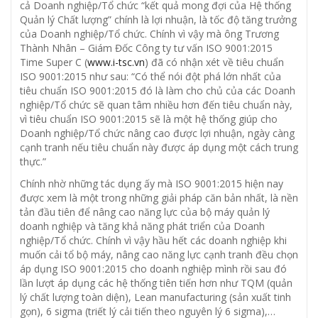
cả Doanh nghiệp/Tổ chức “kết quả mong đợi của Hệ thống
Quản lý Chất lượng” chính là lợi nhuận, là tốc độ tăng trưởng
của Doanh nghiệp/Tổ chức. Chính vì vậy mà ông Trương
Thành Nhân – Giám Đốc Công ty tư vấn ISO 9001:2015
Time Super C (
www.i-tsc.vn
) đã có nhận xét về tiêu chuẩn
ISO 9001:2015 như sau: “Có thể nói đột phá lớn nhất của
tiêu chuẩn ISO 9001:2015 đó là làm cho chủ của các Doanh
nghiệp/Tổ chức sẽ quan tâm nhiều hơn đến tiêu chuẩn này,
vì tiêu chuẩn ISO 9001:2015 sẽ là một hệ thống giúp cho
Doanh nghiệp/Tổ chức nâng cao được lợi nhuận, ngày càng
cạnh tranh nếu tiêu chuẩn này được áp dụng một cách trung
thực.”
Chính nhờ những tác dụng ấy mà ISO 9001:2015 hiện nay
được xem là một trong những giải pháp căn bản nhất, là nền
tản đầu tiên để nâng cao năng lực của bộ máy quản lý
doanh nghiệp và tăng khả năng phát triển của Doanh
nghiệp/Tổ chức. Chính vì vậy hầu hết các doanh nghiệp khi
muốn cải tổ bộ máy, nâng cao năng lực cạnh tranh đều chọn
áp dụng ISO 9001:2015 cho doanh nghiệp mình rồi sau đó
lần lượt áp dụng các hệ thống tiên tiến hơn như TQM (quản
lý chất lượng toàn diện), Lean manufacturing (sản xuất tinh
gọn), 6 sigma (triết lý cải tiến theo nguyên lý 6 sigma),…