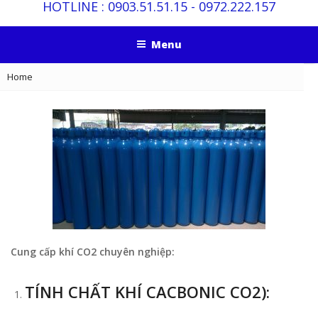
HOTLINE :
0903.51.51.15
-
0972.222.157
Menu
Home
Cung cấp khí CO2 chuyên nghiệp:
TÍNH CHẤT KHÍ CACBONIC CO2):