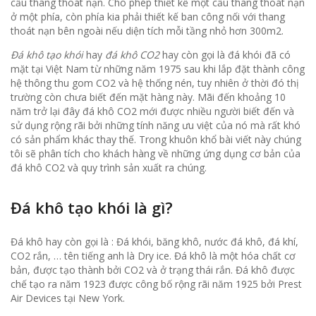
cầu thang thoát nạn. Cho phép thiết kế một cầu thang thoát nạn
ở một phía, còn phía kia phải thiết kế ban công nối với thang
thoát nạn bên ngoài nếu diện tích mỗi tầng nhỏ hơn 300m2.
Đá khô tạo khói
hay
đá khô CO2
hay còn gọi là đá khói đã có
mặt tại Việt Nam từ những năm 1975 sau khi lắp đặt thành công
hệ thông thu gom CO2 và hệ thống nén, tuy nhiên ở thời đó thị
trường còn chưa biết đến mặt hàng này. Mãi đến khoảng 10
năm trở lại đây đá khô CO2 mới được nhiều người biết đến và
sử dụng rộng rãi bởi những tính năng ưu việt của nó mà rất khó
có sản phẩm khác thay thế. Trong khuôn khổ bài viết này chúng
tôi sẽ phân tích cho khách hàng về những ứng dụng cơ bản của
đá khô CO2 và quy trình sản xuất ra chúng.
Đá khô tạo khói là gì?
Đá khô hay còn gọi là : Đá khói, băng khô, nước đá khô, đá khí,
CO2 rắn, … tên tiếng anh là Dry ice. Đá khô là một hóa chất cơ
bản, được tạo thành bởi CO2 và ở trạng thái rắn. Đá khô được
chế tạo ra năm 1923 được công bố rộng rãi năm 1925 bởi Prest
Air Devices tại New York.