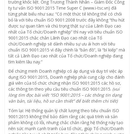
trường khốc liệt. Ông Trương Thành Nhân – Giám Đốc Công
ty tư vấn ISO 9001:2015 Time Super C (www.i-tsc.vn) đã
từng phát biểu như sau: “Có một thức tế không thể có chối
bỏ là với tiêu chuẩn ISO 9001:2008 trước đây không “thu hút
được sự quan tâm và chú trọng thật sự của Lãnh Đạo cao
nhất của Tổ chức/Doanh nghiệp” thì nay với tiêu chuẩn ISO
9001:2015 chắc chắn Lãnh Đạo cao nhất của Tổ
chức/Doanh nghiệp sẽ dành nhiều sự ưu ái hơn với tiêu
chuẩn ISO 9001:2015 vì đây chính là “bản đồ”, là “bí kiếp” mà
tất cả Lãnh Đạo cao nhất của Tổ chức/Doanh nghiệp đang
tìm kiếm lâu nay.”
Để chứng minh Doanh nghiệp có áp dụng và duy trì việc áp
dụng ISO 9001:2015, Doanh nghiệp phải cung cấp cho đánh
giá viên của tổ chức chứng nhận ISO 9001:2015 các hồ sơ,
các thông tin theo yêu cầu tiêu chuẩn ISO 9001:2015.
(vui
lòng tìm đọc bài viết “ISO 9001:2015 – các thông tin dạng
văn bản, tài liệu, hồ sơ cần thiết” để biết thêm chi tiết)
Tóm lại: Hệ thống quản lý chất lượng theo tiêu chuẩn ISO
9001:2015 không thể bảo đảm rằng các quá trình và sản
phẩm không có lỗi, nhưng chắc chắn rằng hệ thống này tạo
nên sức mạnh cạnh tranh của tổ chức, giúp Tổ chức/Doanh