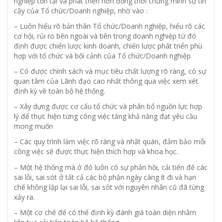
nghiệp tồn tại và phát triển hơn đồng thời chứng minh sự tin
cậy của Tổ chức/Doanh nghiệp, nhờ vào :
– Luôn hiểu rõ bản thân Tổ chức/Doanh nghiệp, hiểu rõ các
cơ hội, rủi ro bên ngoài và bên trong doanh nghiệp từ đó
định được chiến lược kinh doanh, chiến lược phát triển phù
hợp với tổ chức và bối cảnh của Tổ chức/Doanh nghiệp
– Có được chính sách và mục tiêu chất lượng rõ ràng, có sự
quan tâm của Lãnh đạo cao nhất thông qua việc xem xét
định kỳ về toàn bộ hệ thống.
– Xây dựng được cơ cấu tổ chức và phân bổ nguồn lực hợp
lý để thực hiện từng công việc tăng khả năng đạt yêu cầu
mong muốn
– Các quy trình làm việc rõ ràng và nhất quán, đảm bảo mỗi
công việc sẽ được thực hiện thích hợp và khoa học.
– Một hệ thống mà ở đó luôn có sự phản hồi, cải tiến để các
sai lỗi, sai sót ở tất cả các bộ phận ngày càng ít đi và hạn
chế không lặp lại sai lỗi, sai sót với nguyên nhân cũ đã từng
xảy ra.
– Một cơ chế để có thể định kỳ đánh giá toàn diện nhằm