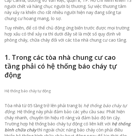
cấp Carina, đường Võ Văn Kiệt, quận 8, TP. Hồ Chí Minh khiến 13
người chết và hàng chục người bị thương. Sự việc thương tâm
này xảy ra khiến cho rất nhiều người hiện nay đang sống tại
chung cư hoang mang, lo sợ.
Tuy nhiên, để có thể chủ động ứng biến trước được mọi trường
hợp xấu có thể xảy ra thì dưới đây sẽ là một số quy định về
phòng cháy, chữa cháy đối với các tòa nhà chung cư cao tầng.
1. Trong các tòa nhà chung cư cao
tầng phải có hệ thống báo cháy tự
động
Hệ thống báo cháy tự động
Tòa nhà từ 05 tầng trở lên phải trang bị
hệ thống báo cháy tự
động
. Hệ thống này phải đảm bảo các yêu cầu sau: Phát hiện
cháy nhanh, chuyển tín hiệu rõ ràng và đảm bảo độ tin cậy.
Trường hợp hệ thống báo cháy tự động có liên kết với
hệ thống
bình chữa cháy
thì ngoài chức năng báo cháy còn phải điều
khiển hệ thống bình chữa cháy hoạt động ngay để kịp thời dập