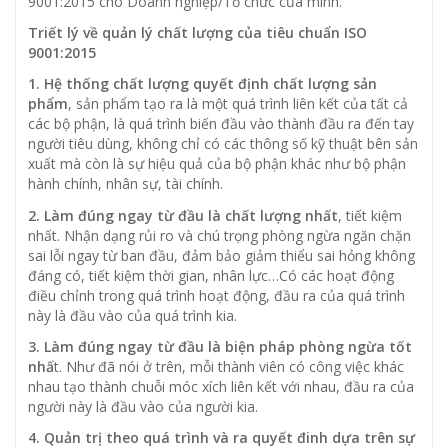
9001:2015 cho Doanh nghiệp/Tổ chức của mình.
Triết lý về quản lý chất lượng của tiêu chuẩn ISO
9001:2015
1. Hệ thống chất lượng quyết định chất lượng sản
phẩm
, sản phẩm tạo ra là một quá trình liên kết của tất cả
các bộ phận, là quá trình biến đầu vào thành đầu ra đến tay
người tiêu dùng, không chỉ có các thông số kỹ thuật bên sản
xuất mà còn là sự hiệu quả của bộ phận khác như bộ phận
hành chính, nhân sự, tài chính.
2. Làm đúng ngay từ đầu là chất lượng nhất
, tiết kiệm
nhất. Nhận dạng rủi ro và chú trọng phòng ngừa ngăn chặn
sai lỗi ngay từ ban đầu, đảm bảo giảm thiểu sai hỏng không
đáng có, tiết kiệm thời gian, nhân lực…Có các hoạt động
điều chỉnh trong quá trình hoạt động, đầu ra của quá trình
này là đầu vào của quá trình kia.
3. Làm đúng ngay từ đầu là biện pháp phòng ngừa tốt
nhấ
t. Như đã nói ở trên, mỗi thành viên có công việc khác
nhau tạo thành chuỗi móc xích liên kết với nhau, đầu ra của
người này là đầu vào của người kia.
4. Quản trị theo quá trình và ra quyết đinh dựa trên sự