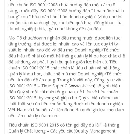
tiêu chuẩn ISO 9001:2008 chưa hướng đến một cách rõ
ràng, trước đây ISO 9001:2008 hướng đến “thỏa mãn khách
hàng” còn “thỏa mãn bản thân doanh nghiệp” (ví dụ như lợi
nhuận của doanh nghiệp, các hiệu quả hoạt động khác của
doanh nghiệp) thì lại gần như không đề cập đến”.
Mọi Tổ chức/doanh nghiệp đều mong muốn được liên tục
tăng trưởng, đạt được lợi nhuận cao và liên tục duy trì tỷ
suất lợi nhuận cao đó và đều mọi Doanh nghiệp/Tổ chức
đều hiểu rõ phải có một hệ thống quản lý khoa học chặc chẽ
để sử dụng và phát huy hiệu quả nguồn lực hiện có. Tiêu
chuẩn ISO 9001:2015 chắc chắn là tiêu chuẩn về hệ thống
quản lý khoa học, chặc chẽ mà mọi Doanh nghiệp/Tổ chức
nên tìm đến để áp dụng. Trong bài viết này, Công ty tư vấn
ISO 9001:2015 – Time Super C (
www.i-tsc.vn
) sẽ giới thiệu
đến Quý vị một cái nhìn tổng quan, dễ hiểu về tiêu chuẩn
ISO 9001:2015, hy vọng sẽ giúp cho Quý vị hiểu được bản
chất thật sự của tiêu chuẩn đang được nhiều doanh nghiệp
Việt Nam và hầu hết các tập đoàn đa quốc gia lựa chọn làm
nền tản quản lý của mình.
Tiêu chuẩn ISO 9001:2015 có tên gọi đầy đủ là “Hệ thống
Quản lý Chất lượng – Các yêu cầu(Quality Management