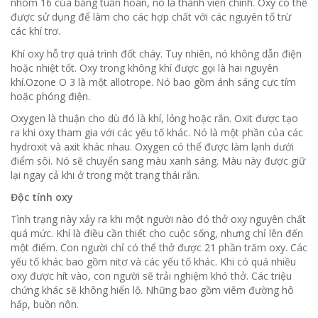
nhóm 16 của bảng tuần hoàn, nó là thành viên chính.
Oxy có thể
được sử dụng để làm cho các hợp chất với các nguyên tố trừ
các khí trơ.
Khí oxy hỗ trợ quá trình đốt cháy.
Tuy nhiên, nó không dẫn điện
hoặc nhiệt tốt.
Oxy trong không khí được gọi là hai nguyên
khí.
Ozone O 3 là một allotrope.
Nó bao gồm ánh sáng cực tím
hoặc phóng điện.
Oxygen là thuận cho dù đó là khí, lỏng hoặc rắn.
Oxit được tạo
ra khi oxy tham gia với các yếu tố khác.
Nó là một phần của các
hydroxit và axit khác nhau.
Oxygen có thể được làm lạnh dưới
điểm sôi.
Nó sẽ chuyển sang màu xanh sáng.
Màu này được giữ
lại ngay cả khi ở trong một trạng thái rắn.
Độc tính oxy
Tình trạng này xảy ra khi một người nào đó thở oxy nguyên chất
quá mức.
Khí là điều cần thiết cho cuộc sống, nhưng chỉ lên đến
một điểm.
Con người chỉ có thể thở được 21 phần trăm oxy.
Các
yếu tố khác bao gồm nitơ và các yếu tố khác.
Khi có quá nhiều
oxy được hít vào, con người sẽ trải nghiệm khó thở.
Các triệu
chứng khác sẽ không hiển lộ.
Những bao gồm viêm đường hô
hấp, buồn nôn.