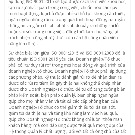
áp dụng ISO 9001:2015 sẽ tạo được cách làm việc khoa học,
tạo ra sự nhất quán trong công việc, chuẩn hóa các quy
trình hoạt động, loại bỏ được nhiều thủ tục không cần thiết,
ngăn ngừa những rũi ro trong quá trình hoạt động, rút ngắn
thời gian và giảm chi phí phát sinh do xảy ra những sai lỗi
hoặc sai sót trong công việc, đồng thời làm cho năng lực
trách nhiệm cũng như ý thức của cán bộ công nhân viên
nâng lên rõ rệt.
Sự khác biệt lớn giữa ISO 9001:2015 và ISO 9001:2008 đó là
tiêu chuẩn ISO 9001:2015 yêu cầu Doanh nghiệp/Tổ chức
phải có “tư duy rủi ro” trong mọi hoạt động và quá trình của
doanh nghiệp /tổ chức, Doanh nghiệp/Tổ chức phải áp dụng
các phương pháp, kỹ thuật đánh giá rủi ro để nhận diện ra
được các rủi ro tiềm ẩn gây thiệt hại không thể chấp nhận
được cho Doanh nghiệp/Tổ chức, để từ đó tăng cường biện
pháp kiểm soát, biện pháp quản lý, biện pháp ngăn ngừa
giúp cho mọi nhân viên và tất cả các cấp phòng ban của
Doanh nghiệp/Tổ chức có thể giảm thiểu tối đa sai sót,
giảm tối đa thiệt hại và tăng khả năng làm việc hiệu quả,
giúp cho Doanh nghiệp/Tổ chức không chỉ luôn “thỏa mãn
khách hàng” mà còn đáp ứng được “Kết quả mong đợi của
Hệ thống Quản lý Chất lượng”, đối với tất cả ông chủ của tất