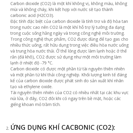
Carbon dioxide (CO2) là một khí không vị, không màu, không
mùi và không cháy, khi kết hợp với nước sẽ tạo thành
carbonic acid (H2CO3).
Đặc tính đặc biệt của carbon dioxide là tính trơ và độ hòa tan
trong nước cao nên CO2 là một khí hỗ trợ lý tưởng đa dạng
trong cuộc sống hằng ngày và trong công nghệ môi trường.
Trong công nghệ thực phẩm, CO2 được dùng để tạo gas cho
nhiều thức uống, rất hữu dụng trong việc điều hòa nước uống
và trung hòa nước thải. Ở thể lỏng được làm lạnh hoặc ở thể
rắn (đá khô), CO2 được sử dụng như một môi trường làm
lạnh ở nhiệt độ -79 °C.
Carbon dioxide có được một phần từ tài nguyên thiên nhiên
và một phần từ khí thải công nghiệp. Khối lượng kinh tế đáng
kể của carbon dioxide được phát sinh do sản xuất khí nhân
tạo và ethylene oxide.
Tài nguyên thiên nhiên của CO2 có nhiều nhất tại các khu vực
núi lửa, ở đây, CO2 đôi khi có ngay trên bề mặt, hoặc các
giếng khoan mỏ trầm tích.
ỨNG DỤNG KHÍ CACBONIC (CO2):