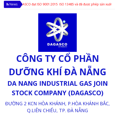
ASCO đạt ISO 9001:2015 ISO 13485 và đã được phép sản xuất ô xy y tế theo tiêu
News
CÔNG TY CỔ PHẦN
DƯỠNG KHÍ ĐÀ NẴNG
DA NANG INDUSTRIAL GAS JOIN
STOCK COMPANY (DAGASCO)
ĐƯỜNG 2 KCN HÒA KHÁNH, P.HÒA KHÁNH BẮC,
Q.LIÊN CHIỂU, TP. ĐÀ NẴNG