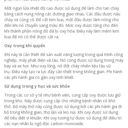
Một ngọn lửa nhiệt độ cao được sử dụng để làm cho tan chảy
bằng cách nung nóng các đường giao nhau.
Các đầu được nấu
chảy và củng cố.
Để cắt kim loại, một đầu được làm nóng cho
đến khi nó chuyển sang màu đỏ.
Mức oxy được tăng cho đến
khi thành phần nóng đỏ đã bị oxy hóa.
Điều này làm mềm kim
loại để nó có thể được cắt ra.
Oxy trong khí quyển
Khí này là cần thiết để sản xuất năng lượng trong quá trình công
nghiệp, máy phát điện và tàu.
Nó cũng được sử dụng trong máy
bay và xe hơi.
Như oxy lỏng, nó đốt cháy nhiên liệu tàu vũ
trụ.
Điều này tạo ra lực đẩy cần thiết trong không gian.
Phi hành
các phi hành gia có gần oxy tinh khiết.
Sử dụng trong y học và sức khỏe
Trong các cơ sở y tế như bệnh viện, cung cấp oxy được lưu giữ
trong kho.
Này được cung cấp cho những bệnh nhân có khó
thở.
Bộ máy thở này cũng được sử dụng bởi các phi hành gia đi
bộ trong không gian, thợ lặn và leo núi.
Khí oxy được sử dụng
để tiêu diệt vi khuẩn.
Khí oxy tương tự được sử dụng để điều trị
các nạn nhân bị ngộ độc carbon monoxide.