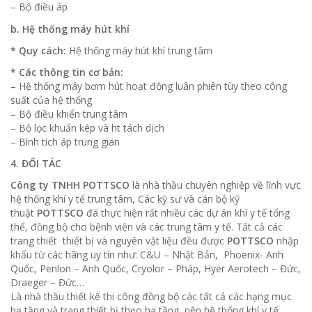
– Bộ điều áp
b. Hệ thống máy hút khí
* Quy cách:
Hệ thống máy hút khí trung tâm
* Các thông tin cơ bản:
–
Hệ thống máy bơm hút hoạt động luân phiên tùy theo công
suất của hệ thống
– Bộ điều khiển trung tâm
– Bộ lọc khuẩn kép và ht tách dịch
– Bình tích áp trung gian
4. ĐỐI TÁC
Công ty TNHH POTTSCO
là nhà thầu chuyên nghiệp về lĩnh vực
hệ thống khí y tế trung tâm, Các kỹ sư và cán bộ kỹ
thuật
POTTSCO
đã thực hiện rất nhiều các dự án khí y tế tổng
thể, đồng bộ cho bệnh viện và các trung tâm y tế. Tất cả các
trang thiết thiết bị và nguyên vật liệu đều được
POTTSCO
nhập
khẩu từ các hãng uy tín như: C&U – Nhật Bản, Phoenix- Anh
Quốc, Penlon – Anh Quốc, Cryolor – Pháp, Hyer Aerotech – Đức,
Draeger – Đức…
Là nhà thầu thiết kế thi công đồng bộ các tất cả các hạng mục
hạ tầng và trang thiết bị theo hạ tầng, nên hệ thống khí y tế