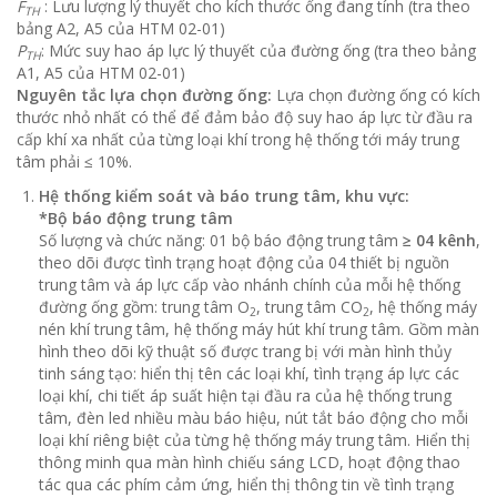
F
: Lưu lượng lý thuyết cho kích thước ống đang tính (tra theo
TH
bảng A2, A5 của HTM 02-01)
P
: Mức suy hao áp lực lý thuyết của đường ống (tra theo bảng
TH
A1, A5 của HTM 02-01)
Nguyên tắc lựa chọn đường ống:
Lựa chọn đường ống có kích
thước nhỏ nhất có thể để đảm bảo độ suy hao áp lực từ đầu ra
cấp khí xa nhất của từng loại khí trong hệ thống tới máy trung
tâm phải ≤ 10%.​
Hệ thống kiểm soát và báo trung tâm, khu vực:
*Bộ báo động trung tâm
Số lượng và chức năng: 01 bộ báo động trung tâm
≥ 04 kênh
,
theo dõi được tình trạng hoạt động của 04 thiết bị nguồn
trung tâm và áp lực cấp vào nhánh chính của mỗi hệ thống
đường ống gồm: trung tâm O
, trung tâm CO
, hệ thống máy
2
2
nén khí trung tâm, hệ thống máy hút khí trung tâm. Gồm màn
hình theo dõi kỹ thuật số được trang bị với màn hình thủy
tinh sáng tạo: hiển thị tên các loại khí, tình trạng áp lực các
loại khí, chi tiết áp suất hiện tại đầu ra của hệ thống trung
tâm, đèn led nhiều màu báo hiệu, nút tắt báo động cho mỗi
loại khí riêng biệt của từng hệ thống máy trung tâm. Hiển thị
thông minh qua màn hình chiếu sáng LCD, hoạt động thao
tác qua các phím cảm ứng, hiển thị thông tin về tình trạng