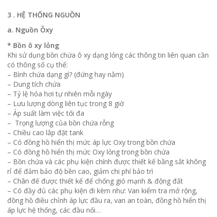
3 . HỆ THỐNG NGUỒN
a. Nguồn Ôxy
* Bồn ô xy lỏng
Khi sử dụng bồn chứa ô xy dạng lỏng các thông tin liên quan cần
có thông số cụ thể:
– Bình chứa dạng gì? (đứng hay nằm)
– Dung tích chứa
– Tỷ lệ hóa hơi tự nhiên mỗi ngày
– Lưu lượng dòng liên tục trong 8 giờ
– Áp suất làm việc tối đa
– Trọng lượng của bồn chứa rỗng
– Chiều cao lắp đặt tank
– Có đồng hồ hiển thị mức áp lực Oxy trong bồn chứa
– Có đồng hồ hiển thị mức Oxy lỏng trong bồn chứa
– Bồn chứa và các phụ kiện chính được thiết kế bằng sắt không
rỉ để đảm bảo độ bền cao, giảm chi phí bảo trì
– Chân đế được thiết kế để chống gió mạnh & động đất
– Có đầy đủ các phụ kiện đi kèm như: Van kiểm tra mở rộng,
đồng hồ điều chỉnh áp lực đầu ra, van an toàn, đồng hồ hiển thị
áp lực hệ thống, các đầu nối…