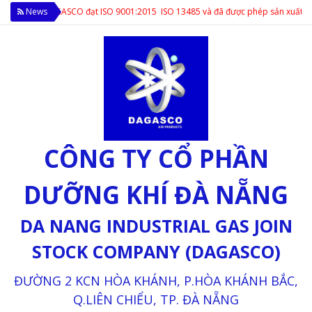
t ISO 9001:2015 ISO 13485 và đã được phép sản xuất ô xy y tế theo tiêu chuẩn 
News
CÔNG TY CỔ PHẦN
DƯỠNG KHÍ ĐÀ NẴNG
DA NANG INDUSTRIAL GAS JOIN
STOCK COMPANY (DAGASCO)
ĐƯỜNG 2 KCN HÒA KHÁNH, P.HÒA KHÁNH BẮC,
Q.LIÊN CHIỂU, TP. ĐÀ NẴNG