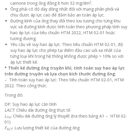
2
carnone trong ống đồng ít hơn 32 mg/dm
.
Ống phải có độ dày dồng nhất đối với mạng phân phối và
chịu được áp lực cao để đảm bảo an toàn áp lực.
Đường kính của ống thay đổi theo lưu lượng cho từng khu
vực và đường kính được tính toán theo phương pháp tính suy
hao áp lực của tiêu chuẩn HTM 2022, HTM 02-01 hoặc
tương đương.
Yêu cầu về suy hao áp lực: Theo tiêu chuẩn HTM 02-01, độ
suy hao áp lực cho phép tại điểm đầu cao uối xa nhất của
từng loại khí trong hệ thống không được phép > 10% so với
áp lực thiết kế.
* Thiết kế đường ống truyền khí, tính toán suy hao áp lực
trên đường truyền và lựa chọn kích thước đường ống:
– Tính toán suy hao áp lực: Theo tiêu chuẩn HTM 02-01, HTM
2022. Theo công thức:
Trong đó:
DP: Suy hao áp lực cần tính
LACT
: Chiều dài đường ống thực tế
L
:
Chiều dài đường ống lý thuyết (tra theo bảng A1 – HTM 02-
TH
01)
F
: Lưu lượng thiết kế của đường ống
ACT