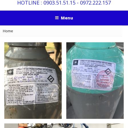
HOTLINE :
0903.51.51.15
-
0972.222.157
Menu
Home