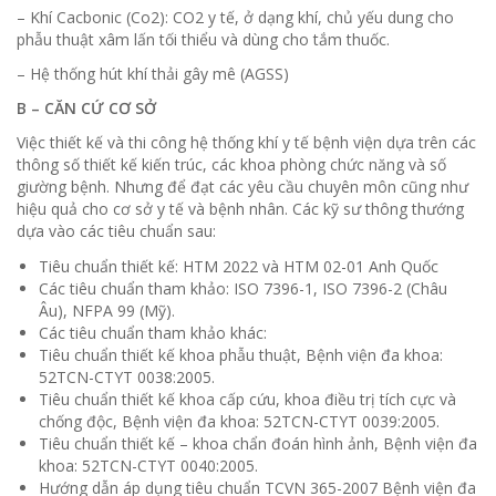
– Khí Cacbonic (Co2): CO2 y tế, ở dạng khí, chủ yếu dung cho
phẫu thuật xâm lấn tối thiểu và dùng cho tắm thuốc.
– Hệ thống hút khí thải gây mê (AGSS)
B – CĂN CỨ CƠ SỞ
Việc thiết kế và thi công hệ thống khí y tế bệnh viện dựa trên các
thông số thiết kế kiến trúc, các khoa phòng chức năng và số
giường bệnh. Nhưng để đạt các yêu cầu chuyên môn cũng như
hiệu quả cho cơ sở y tế và bệnh nhân. Các kỹ sư thông thướng
dựa vào các tiêu chuẩn sau:
Tiêu chuẩn thiết kế: HTM 2022 và HTM 02-01 Anh Quốc
Các tiêu chuẩn tham khảo: ISO 7396-1, ISO 7396-2 (Châu
Âu), NFPA 99 (Mỹ).
Các tiêu chuẩn tham khảo khác:
Tiêu chuẩn thiết kế khoa phẫu thuật, Bệnh viện đa khoa:
52TCN-CTYT 0038:2005.
Tiêu chuẩn thiết kế khoa cấp cứu, khoa điều trị tích cực và
chống độc, Bệnh viện đa khoa: 52TCN-CTYT 0039:2005.
Tiêu chuẩn thiết kế – khoa chẩn đoán hình ảnh, Bệnh viện đa
khoa: 52TCN-CTYT 0040:2005.
Hướng dẫn áp dụng tiêu chuẩn TCVN 365-2007 Bệnh viện đa