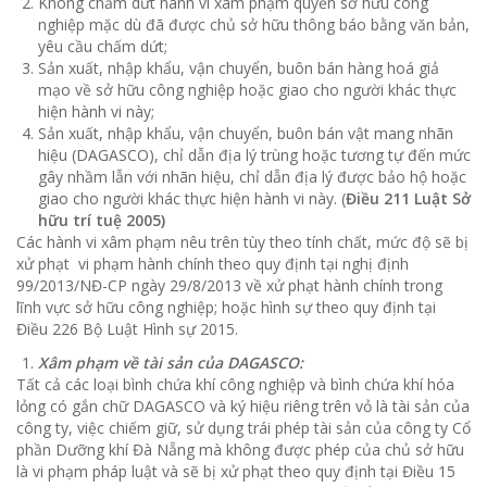
Không chấm dứt hành vi xâm phạm quyền sở hữu công
nghiệp mặc dù đã được chủ sở hữu thông báo bằng văn bản,
yêu cầu chấm dứt;
Sản xuất, nhập khẩu, vận chuyển, buôn bán hàng hoá giả
mạo về sở hữu công nghiệp hoặc giao cho người khác thực
hiện hành vi này;
Sản xuất, nhập khẩu, vận chuyển, buôn bán vật mang nhãn
hiệu (DAGASCO), chỉ dẫn địa lý trùng hoặc tương tự đến mức
gây nhầm lẫn với nhãn hiệu, chỉ dẫn địa lý được bảo hộ hoặc
giao cho người khác thực hiện hành vi này. (
Điều 211 Luật Sở
hữu trí tuệ 2005)
Các hành vi xâm phạm nêu trên tùy theo tính chất, mức độ sẽ bị
xử phạt vi phạm hành chính theo quy định tại nghị định
99/2013/NĐ-CP ngày 29/8/2013 về xử phạt hành chính trong
lĩnh vực sở hữu công nghiệp; hoặc hình sự theo quy định tại
Điều 226 Bộ Luật Hình sự 2015.
Xâm phạm về tài sản của DAGASCO:
Tất cả các loại bình chứa khí công nghiệp và bình chứa khí hóa
lỏng có gắn chữ DAGASCO và ký hiệu riêng trên vỏ là tài sản của
công ty, việc chiếm giữ, sử dụng trái phép tài sản của công ty Cổ
phần Dưỡng khí Đà Nẵng mà không được phép của chủ sở hữu
là vi phạm pháp luật và sẽ bị xử phạt theo quy định tại Điều 15