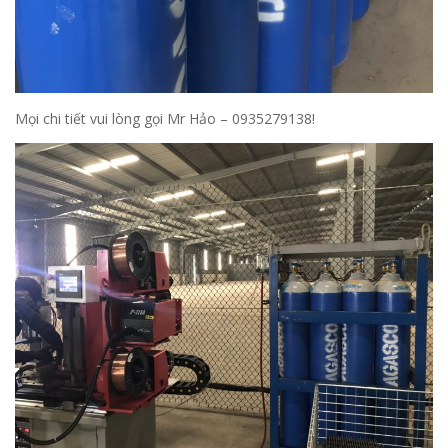
Mọi chi tiết vui lòng gọi Mr Hảo – 0935279138!