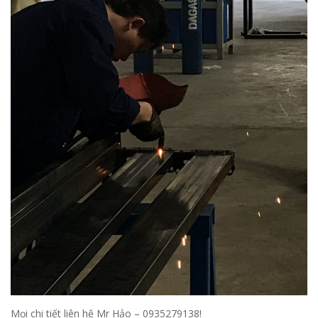
Mọi chi tiết liên hệ Mr Hảo – 0935279138!