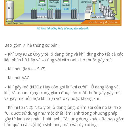
Bao gồm 7 hệ thống cơ bản:
– Khí Oxy (O2): Ôxy y tế, ở dạng lỏng và khí, dùng cho tất cả các
liệu pháp hô hấp và – cùng với nitơ oxit cho thuốc gây mê.
– Khí nén (MA4 – Sa7),
– Khí hút VAC
– Khí gây mê (N2O): Hay còn gọi là “khí cười” . Ở dạng lỏng và
khí, rất quan trọng trong giảm đau, sản xuất thuốc gây gây mê
và gây mê hỗn hợp khi trộn với oxy hoặc không khí.
– Khí ni tơ (N2): Nitơ y tế, ở dạng lỏng, điểm sôi của nó là -196
°C, được sử dụng như một chất làm lạnh trong phương pháp
gây tê lạnh và phẫu thuật lạnh. Các ứng dụng khác nữa bao gồm
bảo quản các vật liệu sinh học, máu và tủy xương.