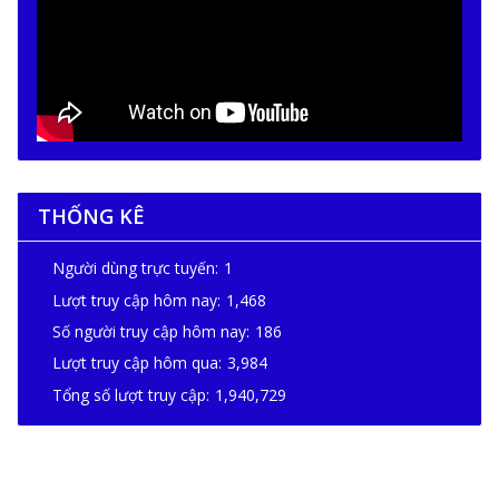
THỐNG KÊ
Người dùng trực tuyến:
1
Lượt truy cập hôm nay:
1,468
Số người truy cập hôm nay:
186
Lượt truy cập hôm qua:
3,984
Tổng số lượt truy cập:
1,940,729