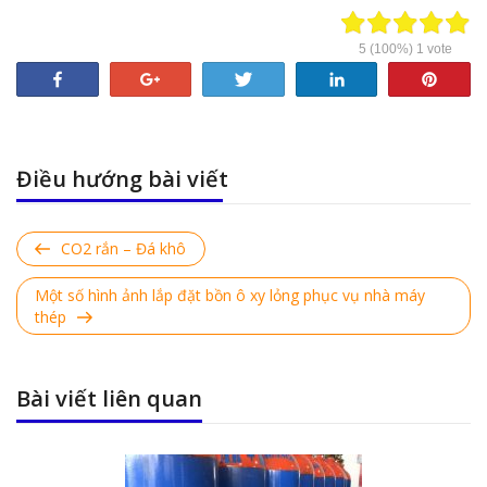
5
(100%)
1
vote
Share
+1
Tweet
Share
Pin
Điều hướng bài viết
Previous
CO2 rắn – Đá khô
Post
Next
Một số hình ảnh lắp đặt bồn ô xy lỏng phục vụ nhà máy
Post
thép
Bài viết liên quan