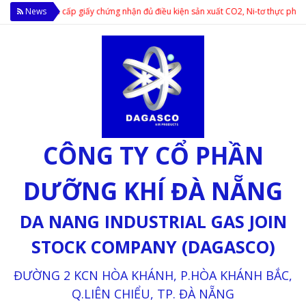
ực phẩm cấp giấy chứng nhận đủ điều kiện sản xuất CO2, Ni-tơ thực phẩm; Cung 
News
CÔNG TY CỔ PHẦN
DƯỠNG KHÍ ĐÀ NẴNG
DA NANG INDUSTRIAL GAS JOIN
STOCK COMPANY (DAGASCO)
ĐƯỜNG 2 KCN HÒA KHÁNH, P.HÒA KHÁNH BẮC,
Q.LIÊN CHIỂU, TP. ĐÀ NẴNG