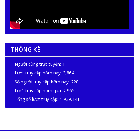
THỐNG KÊ
Người dùng trực tuyến:
1
Lượt truy cập hôm nay:
3,864
Số người truy cập hôm nay:
228
Lượt truy cập hôm qua:
2,965
Tổng số lượt truy cập:
1,939,141