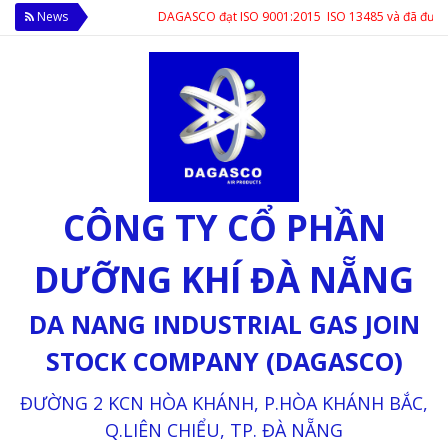
News
DAGASCO đạt ISO 9001:2015 ISO 13485 và đã được phép sản 
CÔNG TY CỔ PHẦN
DƯỠNG KHÍ ĐÀ NẴNG
DA NANG INDUSTRIAL GAS JOIN
STOCK COMPANY (DAGASCO)
ĐƯỜNG 2 KCN HÒA KHÁNH, P.HÒA KHÁNH BẮC,
Q.LIÊN CHIỂU, TP. ĐÀ NẴNG