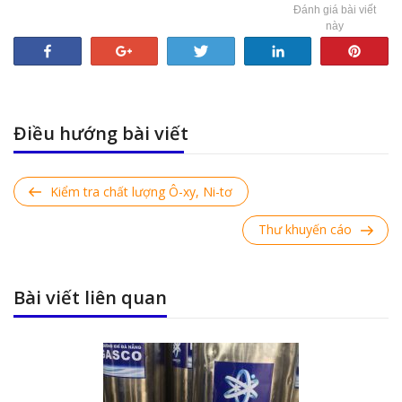
Đánh giá bài viết
này
Share
+1
Tweet
Share
Pin
Điều hướng bài viết
Previous
Kiểm tra chất lượng Ô-xy, Ni-tơ
Post
Next
Thư khuyến cáo
Post
Bài viết liên quan