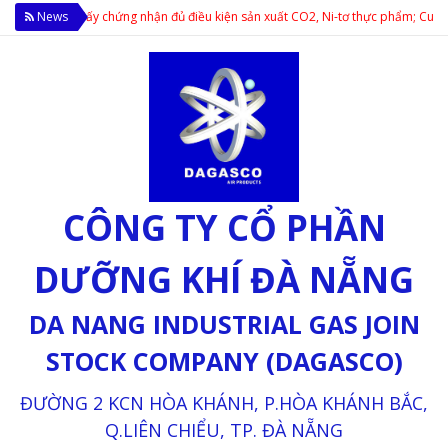
m cấp giấy chứng nhận đủ điều kiện sản xuất CO2, Ni-tơ thực phẩm; Cung cấp cá
News
CÔNG TY CỔ PHẦN
DƯỠNG KHÍ ĐÀ NẴNG
DA NANG INDUSTRIAL GAS JOIN
STOCK COMPANY (DAGASCO)
ĐƯỜNG 2 KCN HÒA KHÁNH, P.HÒA KHÁNH BẮC,
Q.LIÊN CHIỂU, TP. ĐÀ NẴNG