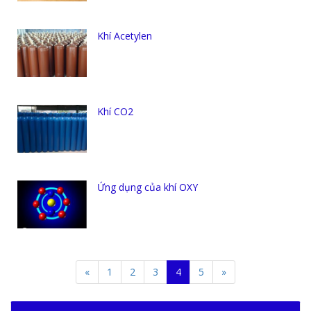
Khí Acetylen
Khí CO2
Ứng dụng của khí OXY
«
1
2
3
4
5
»